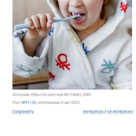
Источник: https://vk.com/wall-66178682_2969
Пост
№31130
, опубликован
5 авг 2025
Сохранить
интересно
/
не интересно