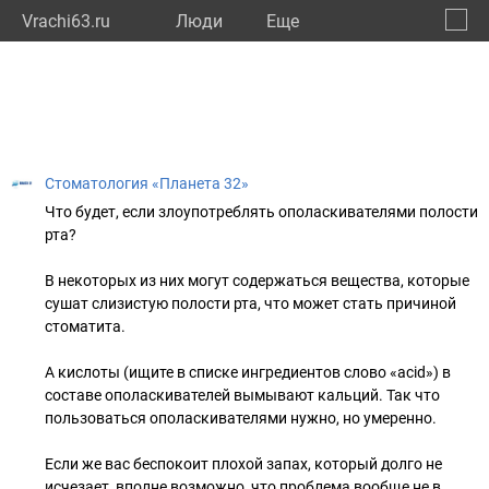
Vrachi63.ru
Люди
Eще
🔔
Самар
🔍
Стоматология «Планета 32»
Что будет, если злоупотреблять ополаскивателями полости
рта?
⠀
В некоторых из них могут содержаться вещества, которые
сушат слизистую полости рта, что может стать причиной
стоматита.
⠀
А кислоты (ищите в списке ингредиентов слово «acid») в
составе ополаскивателей вымывают кальций. Так что
пользоваться ополаскивателями нужно, но умеренно.
⠀
Если же вас беспокоит плохой запах, который долго не
исчезает, вполне возможно, что проблема вообще не в