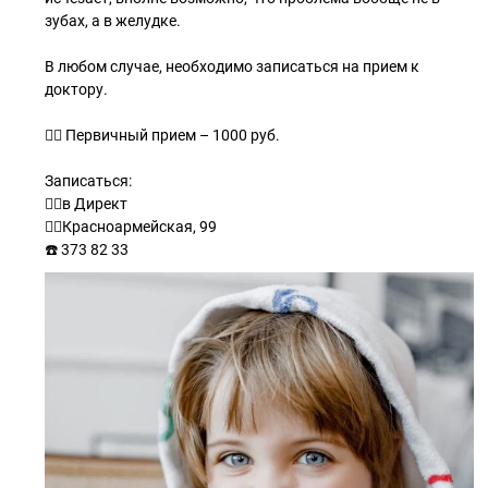
зубах, а в желудке.
⠀
В любом случае, необходимо записаться на прием к
доктору.
⠀
👉🏼 Первичный прием – 1000 руб.
⠀
Записаться:
👉🏼в Директ
👉🏼Красноармейская, 99
☎️ 373 82 33