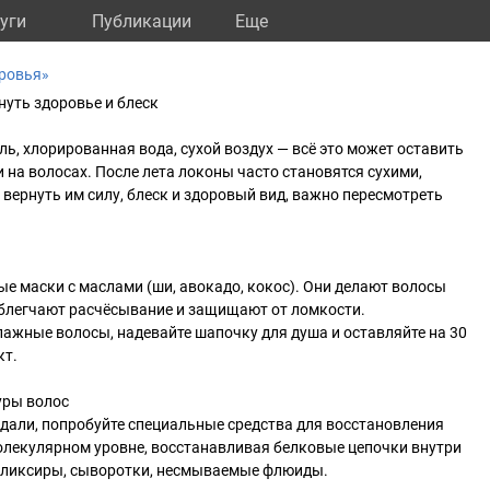
уги
Публикации
Eще
ровья»
нуть здоровье и блеск
ль, хлорированная вода, сухой воздух — всё это может оставить
 и на волосах. После лета локоны часто становятся сухими,
вернуть им силу, блеск и здоровый вид, важно пересмотреть
ые маски с маслами (ши, авокадо, кокос). Они делают волосы
блегчают расчёсывание и защищают от ломкости.
влажные волосы, надевайте шапочку для душа и оставляйте на 30
кт.
уры волос
дали, попробуйте специальные средства для восстановления
олекулярном уровне, восстанавливая белковые цепочки внутри
эликсиры, сыворотки, несмываемые флюиды.