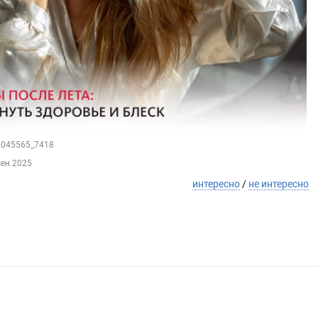
52045565_7418
сен 2025
интересно
/
не интересно