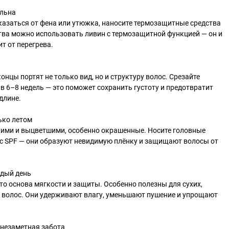
ельна
казаться от фена или утюжка, наносите термозащитные средства
тва можно использовать ливин с термозащитной функцией — он и
т от перегрева.
нцы портят не только вид, но и структуру волос. Срезайте
в 6–8 недель — это поможет сохранить густоту и предотвратит
длине.
ько летом
хими и выцветшими, особенно окрашенные. Носите головные
 с SPF — они образуют невидимую плёнку и защищают волосы от
ждый день
то основа мягкости и защиты. Особенно полезны для сухих,
волос. Они удерживают влагу, уменьшают пушение и упрощают
 незаметная забота