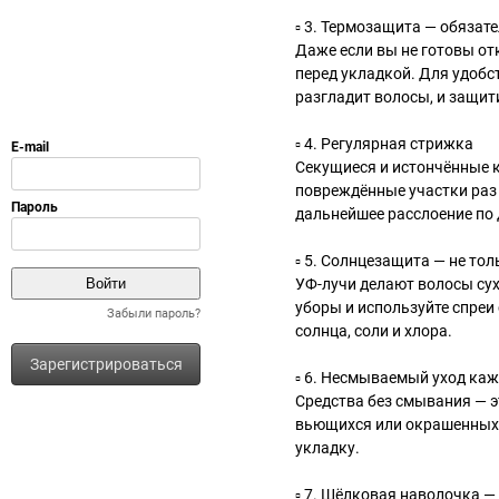
▫ 3. Термозащита — обязат
Даже если вы не готовы от
перед укладкой. Для удобс
разгладит волосы, и защити
▫ 4. Регулярная стрижка
Секущиеся и истончённые ко
повреждённые участки раз 
дальнейшее расслоение по 
▫ 5. Солнцезащита — не тол
УФ-лучи делают волосы су
уборы и используйте спреи
Забыли пароль?
солнца, соли и хлора.
Зарегистрироваться
▫ 6. Несмываемый уход ка
Средства без смывания — э
вьющихся или окрашенных 
укладку.
▫ 7. Шёлковая наволочка —