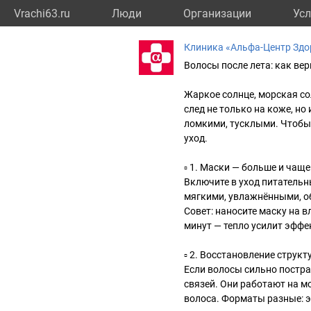
Vrachi63.ru
Люди
Организации
Усл
Клиника «Альфа-Центр Здо
Волосы после лета: как вер
Жаркое солнце, морская со
след не только на коже, но
ломкими, тусклыми. Чтобы 
уход.
▫ 1. Маски — больше и чаще
Включите в уход питательн
мягкими, увлажнёнными, о
Совет: наносите маску на 
минут — тепло усилит эффе
▫ 2. Восстановление структ
Если волосы сильно постра
связей. Они работают на м
волоса. Форматы разные: 