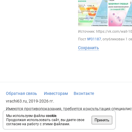
Источник: https://vk.com/wall-
Пост
№31187
, опубликован
1 с
Сохранить
Обратная связь
Инвесторам
Вконтакте
vrachi63.ru, 2019-2026 гг.
Имеются противопоказания, требуется консультация специалист
заменяет прием врача.
Мы используем файлы
cookie
.
Принять
Продолжая использовать сайт, вы даете свое
Возрастное ограничение: 18+
согласие на работу с этими файлами.