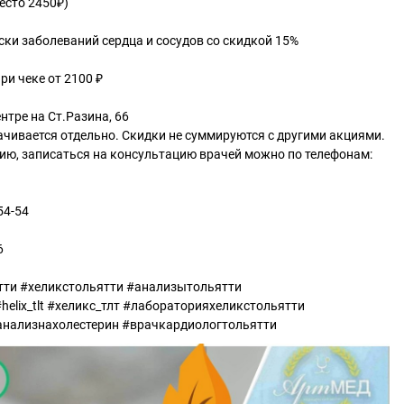
место 2450₽)
иски заболеваний сердца и сосудов со скидкой 15%
ри чеке от 2100 ₽
нтре на Ст.Разина, 66
ачивается отдельно. Скидки не суммируются с другими акциями.
ю, записаться на консультацию врачей можно по телефонам:
54-54
6
тти #хеликстольятти #анализытольятти
elix_tlt #хеликс_тлт #лабораторияхеликстольятти
анализнахолестерин #врачкардиологтольятти