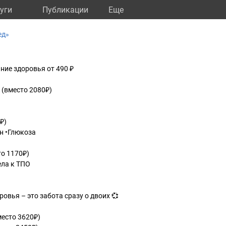
уги
Публикации
Eще
ед»
яние здоровья от 490 ₽
₽ (вместо 2080₽)
₽)
н •Глюкоза
то 1170₽)
ела к ТПО
овья – это забота сразу о двоих 💞
место 3620₽)