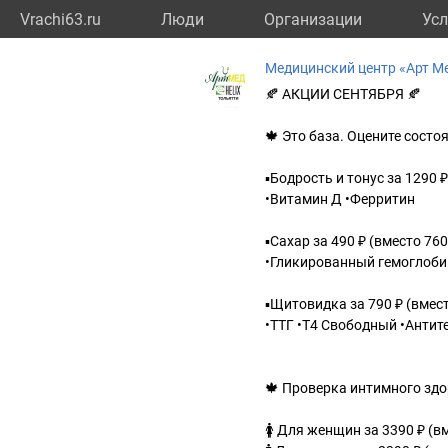
Vrachi63.ru
Люди
Организации
Усл
Медицинский центр «Арт М
🍂 АКЦИИ СЕНТЯБРЯ 🍂
🍁 Это база. Оцените состо
▪Бодрость и тонус за 1290 
•Витамин Д •Ферритин
▪Сахар за 490 ₽ (вместо 760
•Гликированный гемоглоби
▪Щитовидка за 790 ₽ (вмес
•ТТГ •Т4 Свободный •Антит
🍁 Проверка интимного здор
🚺 Для женщин за 3390 ₽ (в