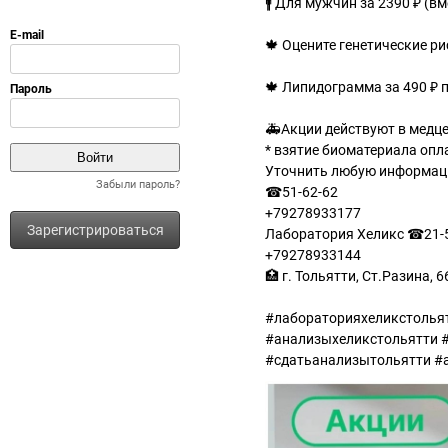
🚹 Для мужчин за 2390 ₽ (в
🍁 Оцените генетические р
🍁 Липидограмма за 490 ₽ п
🚑Акции действуют в медце
* взятие биоматериала опл
Уточнить любую информаци
Забыли пароль?
☎51-62-62
+79278933177
Зарегистрироваться
Лаборатория Хеликс ☎21-
+79278933144
🏥 г. Тольятти, Ст.Разина, 6
#лабораторияхеликстолья
#анализыхеликстольятти #h
#сдатьанализытольятти #