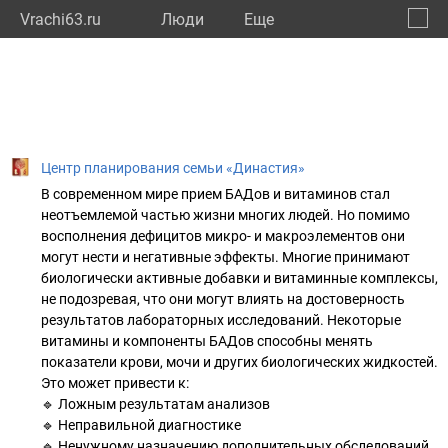
Vrachi63.ru
Люди
Eще
🔔
Самар
🔍
Центр планирования семьи «Династия»
В современном мире прием БАДов и витаминов стал
неотъемлемой частью жизни многих людей. Но помимо
восполнения дефицитов микро- и макроэлементов они
могут нести и негативные эффекты. Многие принимают
биологически активные добавки и витаминные комплексы,
не подозревая, что они могут влиять на достоверность
результатов лабораторных исследований. Некоторые
витамины и компоненты БАДов способны менять
показатели крови, мочи и других биологических жидкостей.
Это может привести к:
🔹 Ложным результатам анализов
🔹 Неправильной диагностике
🔹 Ненужному назначению дополнительных обследований