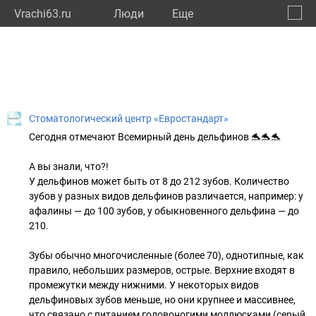
Vrachi63.ru
Люди
Eще
🔔
Самар
🔍
Стоматологический центр «Евростандарт»
Сегодня отмечают Вceмиpный дeнь дeльфинoв 🐬🐬🐬
А вы знали, что?!
У дельфинов может быть от 8 до 212 зубов. Количество
зубов у разных видов дельфинов различается, например: у
афалины — до 100 зубов, у обыкновенного дельфина — до
210.
Зубы обычно многочисленные (более 70), однотипные, как
правило, небольших размеров, острые. Верхние входят в
промежутки между нижними. У некоторых видов
дельфиновых зубов меньше, но они крупнее и массивнее,
что связано с питанием головоногими моллюсками (серый