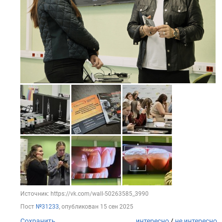
Источник: https://vk.com/wall-50263585_3990
Пост
№31233
, опубликован
15 сен 2025
Сохранить
интересно
/
не интересно