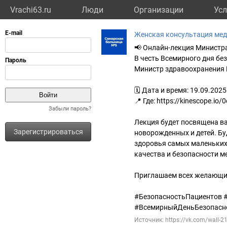
Vrachi63.ru
Люди
Организации
Усл
Женская консультация ме
📢 Онлайн-лекция Министр
В честь Всемирного дня бе
Министр здравоохранения 
🗓 Дата и время: 19.09.2025
📍 Где: https://kinescope.
Забыли пароль?
Лекция будет посвящена в
Зарегистрироваться
новорожденных и детей. Б
здоровья самых маленьких
качества и безопасности м
Приглашаем всех желающих
#БезопасностьПациентов 
#ВсемирныйДеньБезопасн
Источник: https://vk.com/wall-