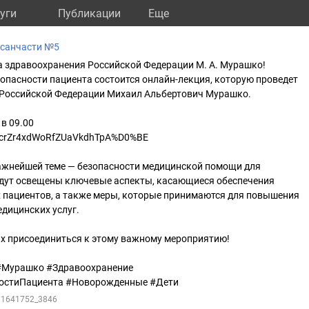
уги
Публикации
Eще
дсанчасти №5
а здравоохранения Российской Федерации М. А. Мурашко!
зопасности пациента состоится онлайн-лекция, которую проведет
Российской Федерации Михаил Альбертович Мурашко.
 в 09.00
io/0crZr4xdWoRfZUaVkdhTpA%D0%BE
ажнейшей теме — безопасности медицинской помощи для
удут освещены ключевые аспекты, касающиеся обеспечения
 пациентов, а также меры, которые принимаются для повышения
едицинских услуг.
 присоединиться к этому важному мероприятию!
#Мурашко #Здравоохранение
остиПациента #Новорожденные #Дети
211641752_3846